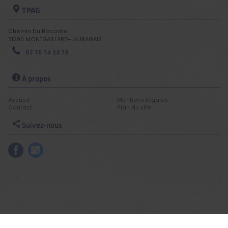
TPAG
Chemin Du Bisconte
31290
MONTGAILLARD-LAURAGAIS
07 75 74 23 73
À propos
Accueil
Mentions légales
Contact
Plan du site
Suivez-nous