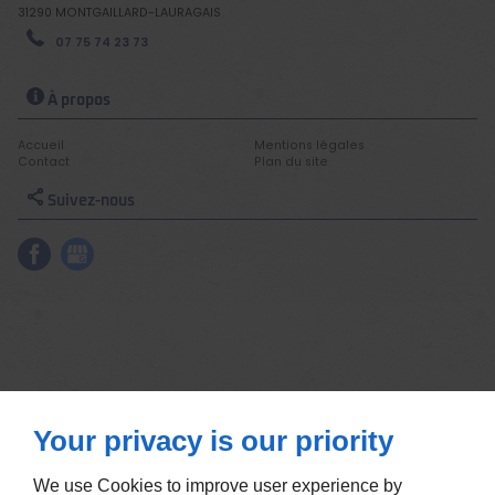
31290
MONTGAILLARD-LAURAGAIS
07 75 74 23 73
À propos
Accueil
Mentions légales
Contact
Plan du site
Suivez-nous
Your privacy is our priority
We use Cookies to improve user experience by