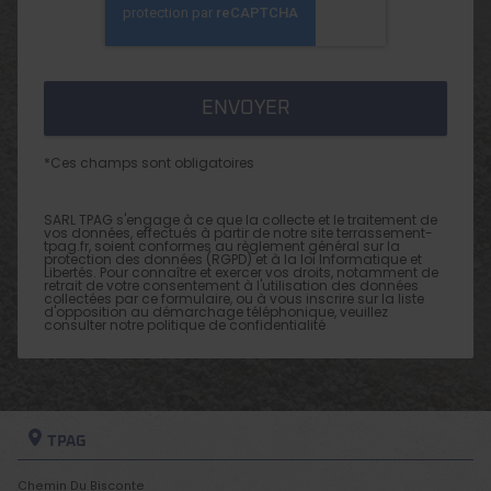
*Ces champs sont obligatoires
SARL TPAG s'engage à ce que la collecte et le traitement de
vos données, effectués à partir de notre site
terrassement-
tpag.fr
, soient conformes au règlement général sur la
protection des données (RGPD) et à la loi Informatique et
Libertés. Pour connaître et exercer vos droits, notamment de
retrait de votre consentement à l'utilisation des données
collectées par ce formulaire, ou à vous inscrire sur la liste
d'opposition au démarchage téléphonique, veuillez
consulter notre
politique de confidentialité
TPAG
Chemin Du Bisconte