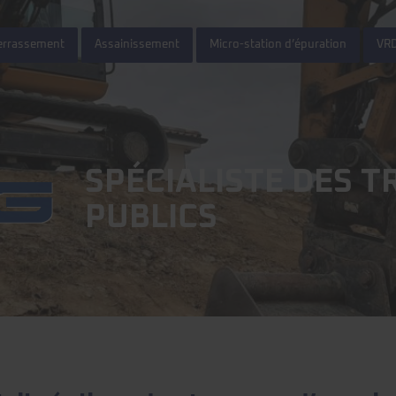
errassement
Assainissement
Micro-station d’épuration
VR
SPÉCIALISTE DES 
PUBLICS