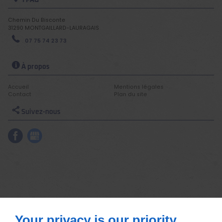
Chemin Du Bisconte
31290
MONTGAILLARD-LAURAGAIS
07 75 74 23 73
À propos
Accueil
Mentions légales
Contact
Plan du site
Suivez-nous
Your privacy is our priority