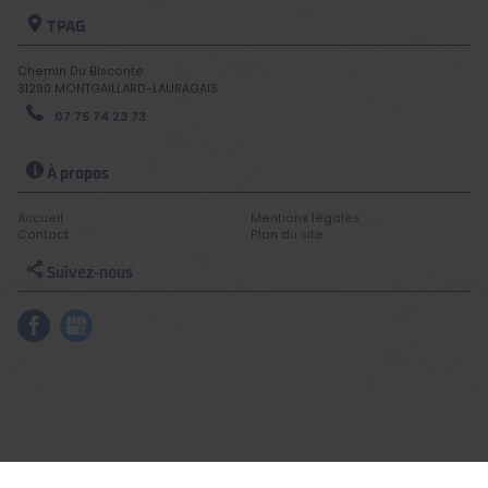
TPAG
Chemin Du Bisconte
31290
MONTGAILLARD-LAURAGAIS
07 75 74 23 73
À propos
Accueil
Mentions légales
Contact
Plan du site
Suivez-nous