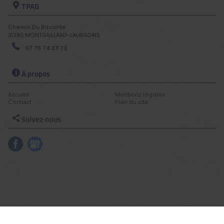
TPAG
Chemin Du Bisconte
31290
MONTGAILLARD-LAURAGAIS
07 75 74 23 73
À propos
Accueil
Mentions légales
Contact
Plan du site
Suivez-nous